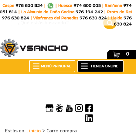
Caspe
976 630 824
|
|
Huesca
974 600 005
|
Sariñena
974
051 814
|
La Almunia de Doña Godina
976 194 242
|
Prats de Rei
976 630 824
|
Vilafranca del Penedès
976 630 824
|
Lleida
976
630 824
0
MENÚ PRINCIPAL
TIENDA ONLINE
Estás en...
inicio
> Carro compra