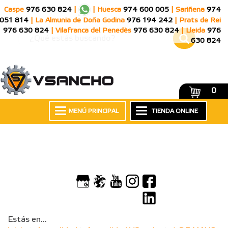
Caspe
976 630 824
|
|
Huesca
974 600 005
|
Sariñena
974
051 814
|
La Almunia de Doña Godina
976 194 242
|
Prats de Rei
976 630 824
|
Vilafranca del Penedès
976 630 824
|
Lleida
976
630 824
0
MENÚ PRINCIPAL
TIENDA ONLINE
Estás en...