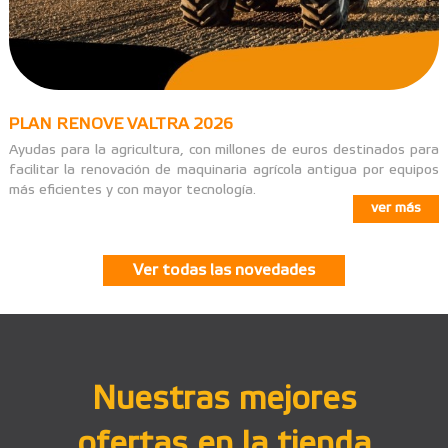
PLAN RENOVE VALTRA 2026
Ayudas para la agricultura, con millones de euros destinados para
facilitar la renovación de maquinaria agrícola antigua por equipos
más eficientes y con mayor tecnología.
ver más
Ver todas las novedades
Nuestras mejores
ofertas en la tienda