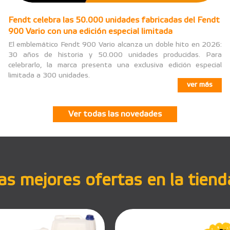
Fendt celebra las 50.000 unidades fabricadas del Fendt
900 Vario con una edición especial limitada
El emblemático Fendt 900 Vario alcanza un doble hito en 2026:
30 años de historia y 50.000 unidades producidas. Para
celebrarlo, la marca presenta una exclusiva edición especial
limitada a 300 unidades.
ver más
Ver todas las novedades
s mejores ofertas en la tiend