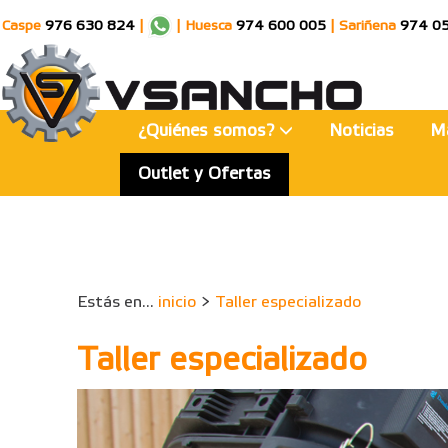
Caspe
976 630 824
|
|
Huesca
974 600 005
|
Sariñena
974 0
¿Quiénes somos?
Noticias
M
Outlet y Ofertas
Estás en...
inicio
>
Taller especializado
Taller especializado