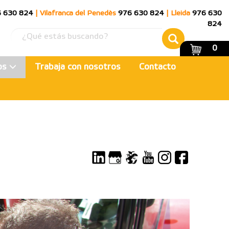
 630 824
|
Vilafranca del Penedès
976 630 824
|
Lleida
976 630
824
0
ios
Trabaja con nosotros
Contacto