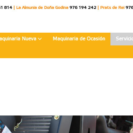
51 814
|
La Almunia de Doña Godina
976 194 242
|
Prats de Rei
976
aquinaria Nueva
Maquinaria de Ocasión
Servic