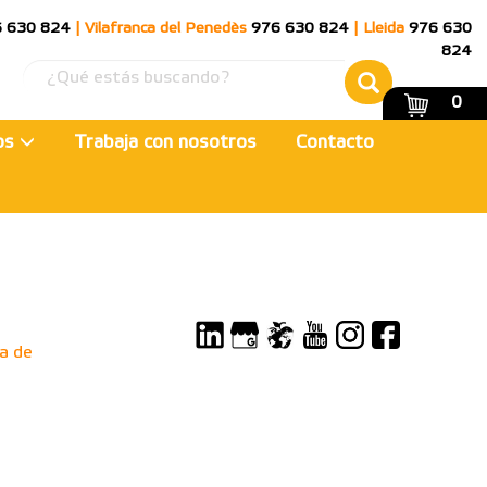
 630 824
|
Vilafranca del Penedès
976 630 824
|
Lleida
976 630
824
0
ios
Trabaja con nosotros
Contacto
a de