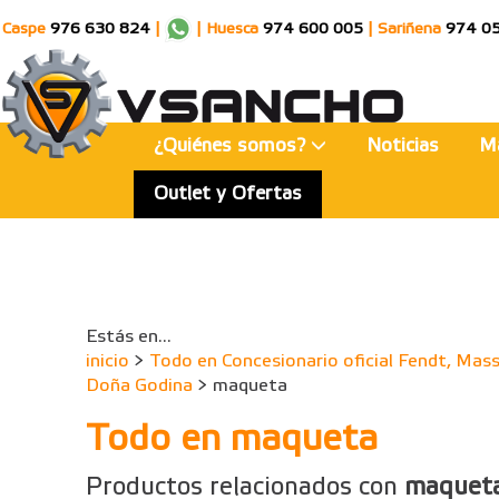
Caspe
976 630 824
|
|
Huesca
974 600 005
|
Sariñena
974 0
¿Quiénes somos?
Noticias
M
Outlet y Ofertas
Estás en...
inicio
>
Todo en Concesionario oficial Fendt, Mass
Doña Godina
> maqueta
Todo en maqueta
Productos relacionados con
maquet