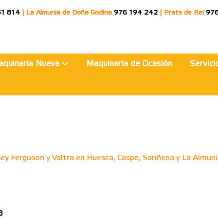
51 814
|
La Almunia de Doña Godina
976 194 242
|
Prats de Rei
976
aquinaria Nueva
Maquinaria de Ocasión
Servic
ey Ferguson y Valtra en Huesca, Caspe, Sariñena y La Almuni
a