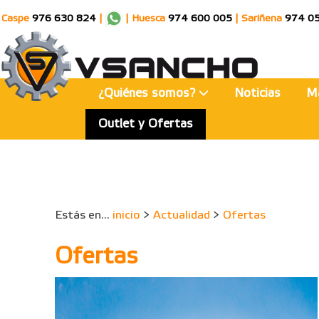
Caspe
976 630 824
|
|
Huesca
974 600 005
|
Sariñena
974 0
¿Quiénes somos?
Noticias
M
Outlet y Ofertas
Estás en...
inicio
>
Actualidad
>
Ofertas
Ofertas