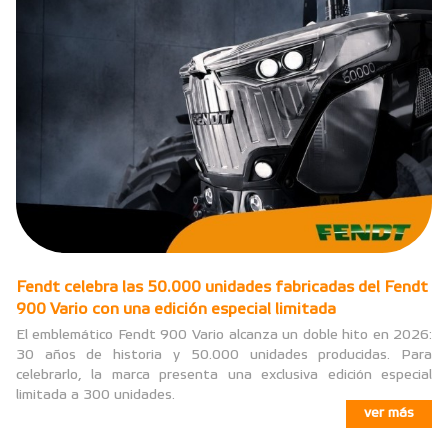
Fendt celebra las 50.000 unidades fabricadas del Fendt
900 Vario con una edición especial limitada
El emblemático Fendt 900 Vario alcanza un doble hito en 2026:
30 años de historia y 50.000 unidades producidas. Para
celebrarlo, la marca presenta una exclusiva edición especial
limitada a 300 unidades.
ver más