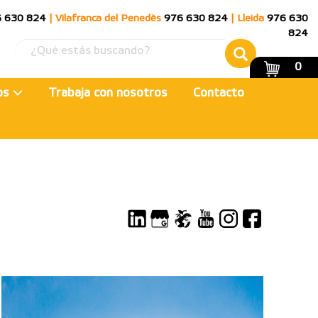
 630 824
|
Vilafranca del Penedès
976 630 824
|
Lleida
976 630
824
0
ios
Trabaja con nosotros
Contacto