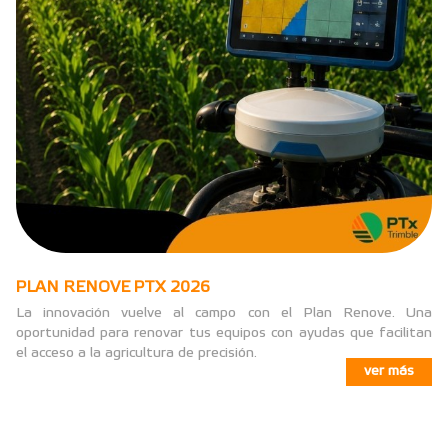
PLAN RENOVE PTX 2026
La innovación vuelve al campo con el Plan Renove. Una
oportunidad para renovar tus equipos con ayudas que facilitan
el acceso a la agricultura de precisión.
ver más