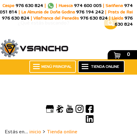
Caspe
976 630 824
|
|
Huesca
974 600 005
|
Sariñena
974
051 814
|
La Almunia de Doña Godina
976 194 242
|
Prats de Rei
976 630 824
|
Vilafranca del Penedès
976 630 824
|
Lleida
976
630 824
0
MENÚ PRINCIPAL
TIENDA ONLINE
Estás en...
inicio
>
Tienda online