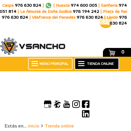
Caspe
976 630 824
|
|
Huesca
974 600 005
|
Sariñena
974
051 814
|
La Almunia de Doña Godina
976 194 242
|
Prats de Rei
976 630 824
|
Vilafranca del Penedès
976 630 824
|
Lleida
976
630 824
0
MENÚ PRINCIPAL
TIENDA ONLINE
Estás en...
inicio
>
Tienda online