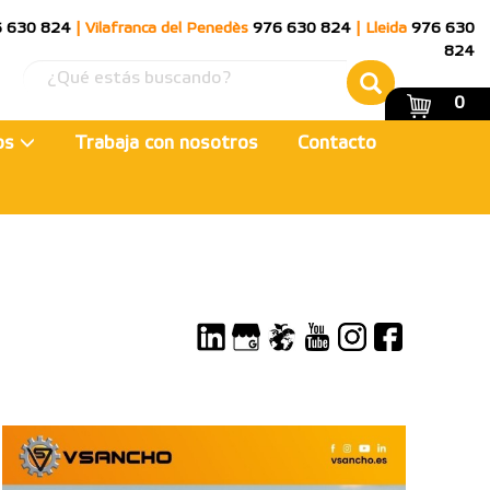
 630 824
|
Vilafranca del Penedès
976 630 824
|
Lleida
976 630
824
0
ios
Trabaja con nosotros
Contacto