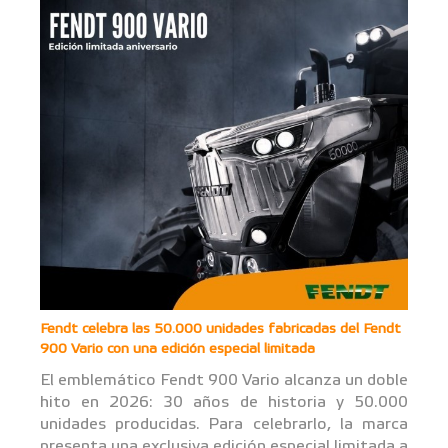
Fendt celebra las 50.000 unidades fabricadas del Fendt
900 Vario con una edición especial limitada
El emblemático Fendt 900 Vario alcanza un doble
hito en 2026: 30 años de historia y 50.000
unidades producidas. Para celebrarlo, la marca
presenta una exclusiva edición especial limitada a