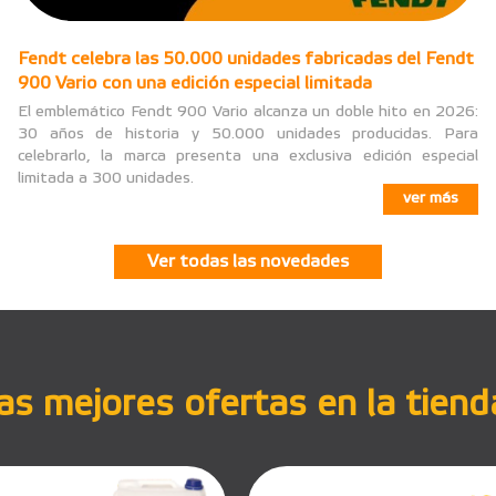
Fendt celebra las 50.000 unidades fabricadas del Fendt
900 Vario con una edición especial limitada
El emblemático Fendt 900 Vario alcanza un doble hito en 2026:
30 años de historia y 50.000 unidades producidas. Para
celebrarlo, la marca presenta una exclusiva edición especial
limitada a 300 unidades.
ver más
Ver todas las novedades
s mejores ofertas en la tiend