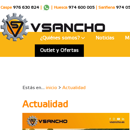
Caspe
976 630 824
|
|
Huesca
974 600 005
|
Sariñena
974 0
¿Quiénes somos?
Noticias
M
Outlet y Ofertas
Estás en...
inicio
>
Actualidad
Actualidad