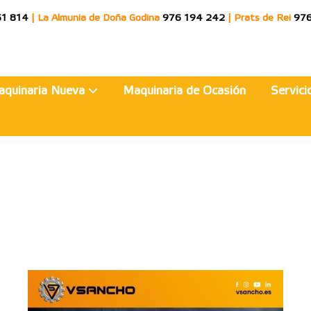
51 814
|
La Almunia de Doña Godina
976 194 242
|
Prats de Rei
976
aquinaria Nueva
Maquinaria de Ocasión
Servic