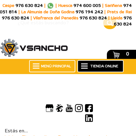
Caspe
976 630 824
|
|
Huesca
974 600 005
|
Sariñena
974
051 814
|
La Almunia de Doña Godina
976 194 242
|
Prats de Rei
976 630 824
|
Vilafranca del Penedès
976 630 824
|
Lleida
976
630 824
0
MENÚ PRINCIPAL
TIENDA ONLINE
Estás en...