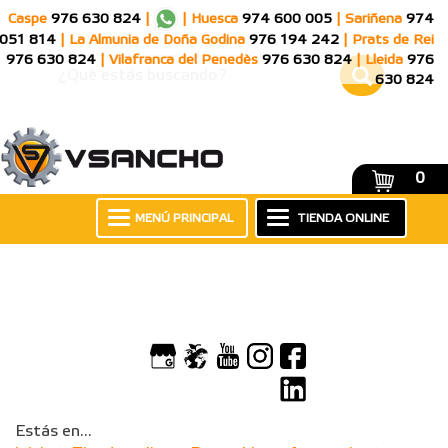
Caspe
976 630 824
|
|
Huesca
974 600 005
|
Sariñena
974
051 814
|
La Almunia de Doña Godina
976 194 242
|
Prats de Rei
976 630 824
|
Vilafranca del Penedès
976 630 824
|
Lleida
976
630 824
0
MENÚ PRINCIPAL
TIENDA ONLINE
Estás en...