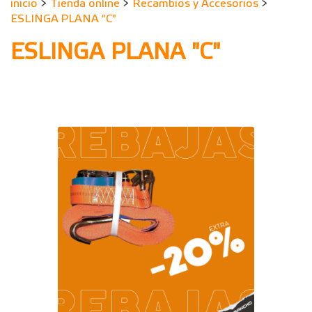
inicio
>
Tienda online
>
Recambios y Accesorios
>
ESLINGA PLANA "C"
ESLINGA PLANA "C"