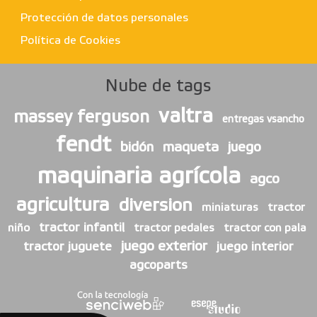
Protección de datos personales
Política de Cookies
Nube de tags
valtra
massey ferguson
entregas vsancho
fendt
bidón
maqueta
juego
maquinaria agrícola
agco
agricultura
diversion
miniaturas
tractor
tractor infantil
niño
tractor pedales
tractor con pala
juego exterior
tractor juguete
juego interior
agcoparts