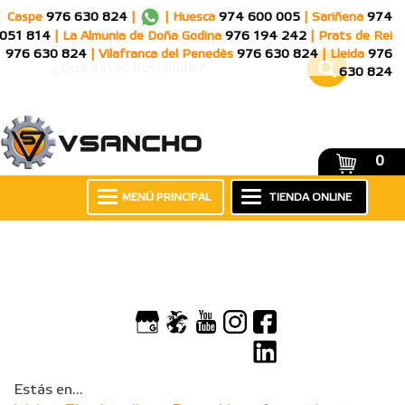
Caspe
976 630 824
|
|
Huesca
974 600 005
|
Sariñena
974
051 814
|
La Almunia de Doña Godina
976 194 242
|
Prats de Rei
976 630 824
|
Vilafranca del Penedès
976 630 824
|
Lleida
976
630 824
0
MENÚ PRINCIPAL
TIENDA ONLINE
Estás en...