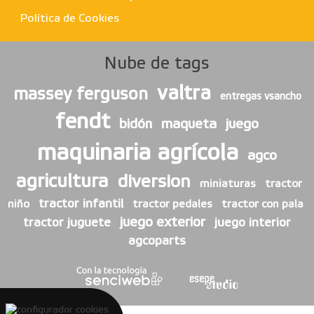
Política de Cookies
Nube de tags
valtra
massey ferguson
entregas vsancho
fendt
bidón
maqueta
juego
maquinaria agrícola
agco
agricultura
diversion
miniaturas
tractor
tractor infantil
niño
tractor pedales
tractor con pala
juego exterior
tractor juguete
juego interior
agcoparts