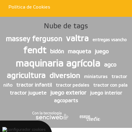
Política de Cookies
Nube de tags
valtra
massey ferguson
entregas vsancho
fendt
bidón
maqueta
juego
maquinaria agrícola
agco
agricultura
diversion
miniaturas
tractor
tractor infantil
niño
tractor pedales
tractor con pala
juego exterior
tractor juguete
juego interior
agcoparts