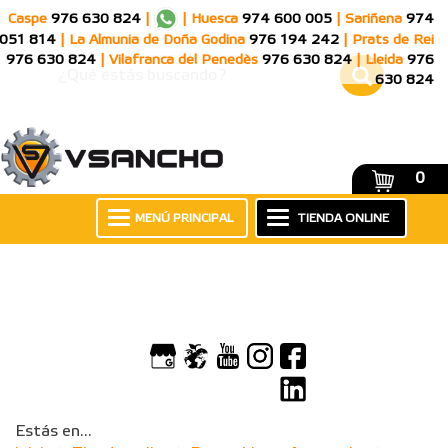
Caspe
976 630 824
|
|
Huesca
974 600 005
|
Sariñena
974
051 814
|
La Almunia de Doña Godina
976 194 242
|
Prats de Rei
976 630 824
|
Vilafranca del Penedès
976 630 824
|
Lleida
976
630 824
0
MENÚ PRINCIPAL
TIENDA ONLINE
Estás en...