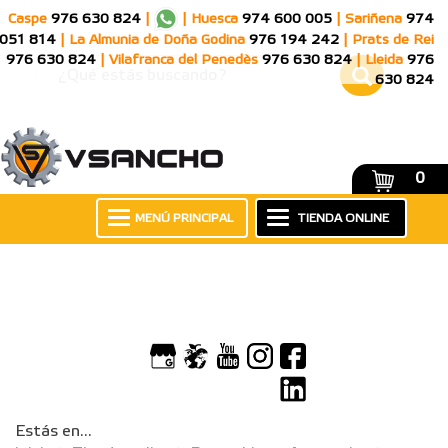
Caspe
976 630 824
|
|
Huesca
974 600 005
|
Sariñena
974
051 814
|
La Almunia de Doña Godina
976 194 242
|
Prats de Rei
976 630 824
|
Vilafranca del Penedès
976 630 824
|
Lleida
976
630 824
0
MENÚ PRINCIPAL
TIENDA ONLINE
Estás en...