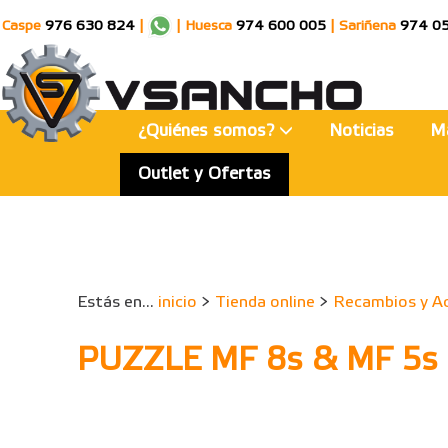
Caspe
976 630 824
|
|
Huesca
974 600 005
|
Sariñena
974 0
¿Quiénes somos?
Noticias
M
Outlet y Ofertas
Estás en...
inicio
>
Tienda online
>
Recambios y A
PUZZLE MF 8s & MF 5s 