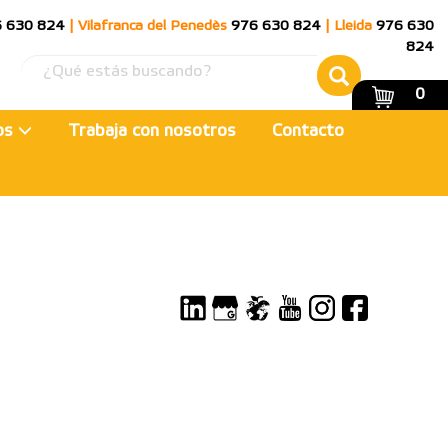
 630 824
|
Vilafranca del Penedès
976 630 824
|
Lleida
976 630
824
0
ios
Trabaja con nosotros
Contacto