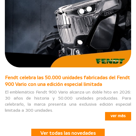
Fendt celebra las 50.000 unidades fabricadas del Fendt
900 Vario con una edición especial limitada
El emblemático Fendt 900 Vario alcanza un doble hito en 2026:
30 años de historia y 50.000 unidades producidas. Para
celebrarlo, la marca presenta una exclusiva edición especial
limitada a 300 unidades.
ver más
Ver todas las novedades