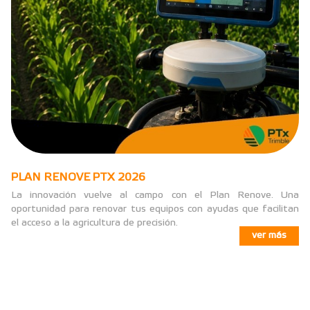
PLAN RENOVE PTX 2026
La innovación vuelve al campo con el Plan Renove. Una
oportunidad para renovar tus equipos con ayudas que facilitan
el acceso a la agricultura de precisión.
ver más