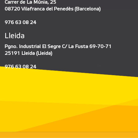
Carrer de La Múnia, 25
08720 Vilafranca del Penedès (Barcelona)
976 63 08 24
Lleida
Pgno. Industrial El Segre C/ La Fusta 69-70-71
25191 Lleida (Lleida)
976 63 08 24