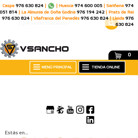
Caspe
976 630 824
|
|
Huesca
974 600 005
|
Sariñena
974
051 814
|
La Almunia de Doña Godina
976 194 242
|
Prats de Rei
976 630 824
|
Vilafranca del Penedès
976 630 824
|
Lleida
976
630 824
0
MENÚ PRINCIPAL
TIENDA ONLINE
Estás en...