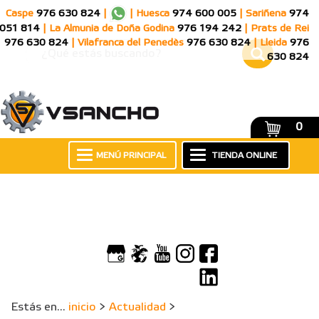
Caspe
976 630 824
|
|
Huesca
974 600 005
|
Sariñena
974
051 814
|
La Almunia de Doña Godina
976 194 242
|
Prats de Rei
976 630 824
|
Vilafranca del Penedès
976 630 824
|
Lleida
976
630 824
0
MENÚ PRINCIPAL
TIENDA ONLINE
Estás en...
inicio
>
Actualidad
>