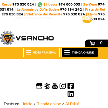
Caspe
976 630 824
|
|
Huesca
974 600 005
|
Sariñena
974
051 814
|
La Almunia de Doña Godina
976 194 242
|
Prats de Rei
976 630 824
|
Vilafranca del Penedès
976 630 824
|
Lleida
976
630 824
0
MENÚ PRINCIPAL
TIENDA ONLINE
Estás en...
inicio
>
Tienda online
>
ALPINA