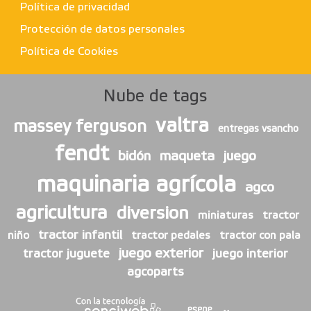
Política de privacidad
Protección de datos personales
Política de Cookies
Nube de tags
valtra
massey ferguson
entregas vsancho
fendt
bidón
maqueta
juego
maquinaria agrícola
agco
agricultura
diversion
miniaturas
tractor
tractor infantil
niño
tractor pedales
tractor con pala
juego exterior
tractor juguete
juego interior
agcoparts