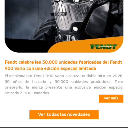
Fendt celebra las 50.000 unidades fabricadas del Fendt
900 Vario con una edición especial limitada
El emblemático Fendt 900 Vario alcanza un doble hito en 2026:
30 años de historia y 50.000 unidades producidas. Para
celebrarlo, la marca presenta una exclusiva edición especial
limitada a 300 unidades.
ver más
Ver todas las novedades