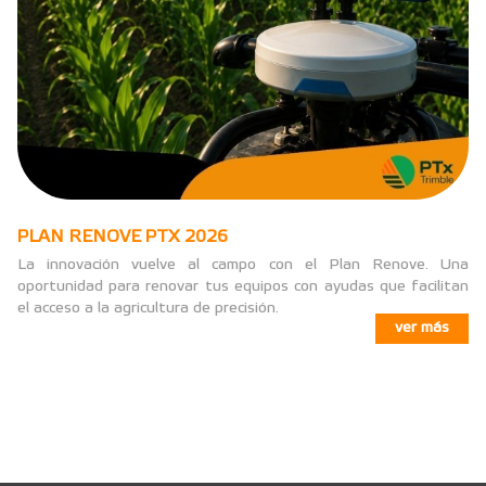
PLAN RENOVE PTX 2026
La innovación vuelve al campo con el Plan Renove. Una
oportunidad para renovar tus equipos con ayudas que facilitan
el acceso a la agricultura de precisión.
ver más