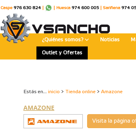
Caspe
976 630 824
|
|
Huesca
974 600 005
|
Sariñena
974 0
¿Quiénes somos?
Noticias
M
Outlet y Ofertas
Estás en...
inicio
>
Tienda online
>
Amazone
AMAZONE
Visita la página of