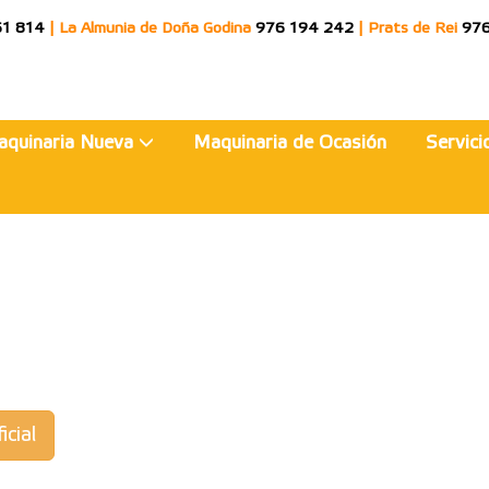
51 814
|
La Almunia de Doña Godina
976 194 242
|
Prats de Rei
976
aquinaria Nueva
Maquinaria de Ocasión
Servic
icial