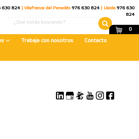
 630 824
|
Vilafranca del Penedès
976 630 824
|
Lleida
976 630
824
0
ios
Trabaja con nosotros
Contacto