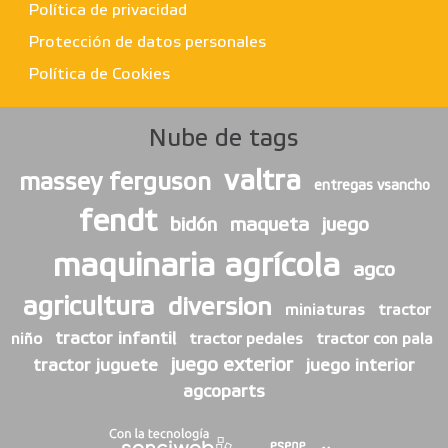
Política de privacidad
Protección de datos personales
Política de Cookies
Nube de tags
valtra
massey ferguson
entregas vsancho
fendt
bidón
maqueta
juego
maquinaria agrícola
agco
agricultura
diversion
miniaturas
tractor
tractor infantil
niño
tractor pedales
tractor con pala
juego exterior
tractor juguete
juego interior
agcoparts