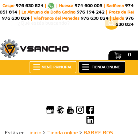
Caspe
976 630 824
|
|
Huesca
974 600 005
|
Sariñena
974
051 814
|
La Almunia de Doña Godina
976 194 242
|
Prats de Rei
976 630 824
|
Vilafranca del Penedès
976 630 824
|
Lleida
976
630 824
0
MENÚ PRINCIPAL
TIENDA ONLINE
Estás en...
inicio
>
Tienda online
>
BARREIROS