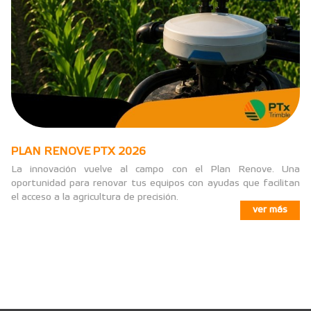
PLAN RENOVE PTX 2026
La innovación vuelve al campo con el Plan Renove. Una
oportunidad para renovar tus equipos con ayudas que facilitan
el acceso a la agricultura de precisión.
ver más