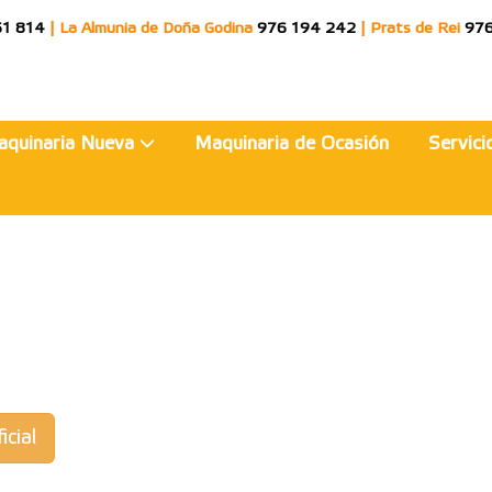
51 814
|
La Almunia de Doña Godina
976 194 242
|
Prats de Rei
976
aquinaria Nueva
Maquinaria de Ocasión
Servic
icial