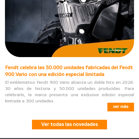
Fendt celebra las 50.000 unidades fabricadas del Fendt
900 Vario con una edición especial limitada
El emblemático Fendt 900 Vario alcanza un doble hito en 2026:
30 años de historia y 50.000 unidades producidas. Para
celebrarlo, la marca presenta una exclusiva edición especial
limitada a 300 unidades.
ver más
Ver todas las novedades