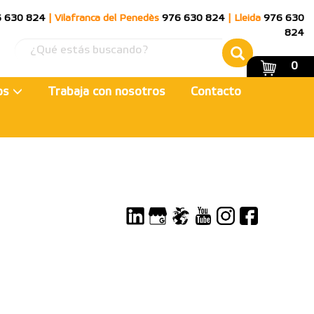
 630 824
|
Vilafranca del Penedès
976 630 824
|
Lleida
976 630
824
0
ios
Trabaja con nosotros
Contacto