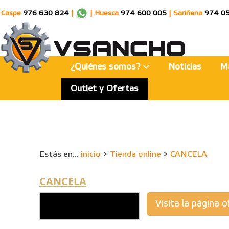
Caspe
976 630 824
|
|
Huesca
974 600 005
|
Sariñena
974 0
¿Quiénes somos?
Noticias
M
Outlet y Ofertas
Estás en...
inicio
>
Tienda online
>
CANCELA
CANCELA
Visita la página of