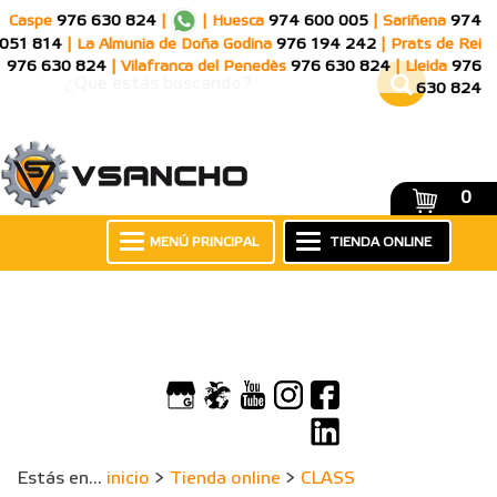
Caspe
976 630 824
|
|
Huesca
974 600 005
|
Sariñena
974
051 814
|
La Almunia de Doña Godina
976 194 242
|
Prats de Rei
976 630 824
|
Vilafranca del Penedès
976 630 824
|
Lleida
976
630 824
0
MENÚ PRINCIPAL
TIENDA ONLINE
Estás en...
inicio
>
Tienda online
>
CLASS