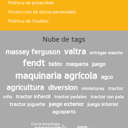
Política de privacidad
Protección de datos personales
Política de Cookies
Nube de tags
valtra
massey ferguson
entregas vsancho
fendt
bidón
maqueta
juego
maquinaria agrícola
agco
agricultura
diversion
miniaturas
tractor
tractor infantil
niño
tractor pedales
tractor con pala
juego exterior
tractor juguete
juego interior
agcoparts