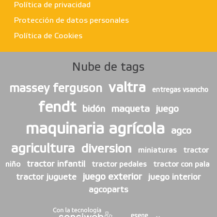
Política de privacidad
Protección de datos personales
Política de Cookies
Nube de tags
valtra
massey ferguson
entregas vsancho
fendt
bidón
maqueta
juego
maquinaria agrícola
agco
agricultura
diversion
miniaturas
tractor
tractor infantil
niño
tractor pedales
tractor con pala
juego exterior
tractor juguete
juego interior
agcoparts