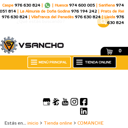
Caspe
976 630 824
|
|
Huesca
974 600 005
|
Sariñena
974
051 814
|
La Almunia de Doña Godina
976 194 242
|
Prats de Rei
976 630 824
|
Vilafranca del Penedès
976 630 824
|
Lleida
976
630 824
0
MENÚ PRINCIPAL
TIENDA ONLINE
Estás en...
inicio
>
Tienda online
>
COMANCHE