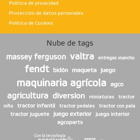
Política de privacidad
Protección de datos personales
Política de Cookies
Nube de tags
valtra
massey ferguson
entregas vsancho
fendt
bidón
maqueta
juego
maquinaria agrícola
agco
agricultura
diversion
miniaturas
tractor
tractor infantil
niño
tractor pedales
tractor con pala
juego exterior
tractor juguete
juego interior
agcoparts