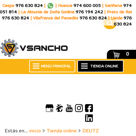
Caspe
976 630 824
|
|
Huesca
974 600 005
|
Sariñena
974
051 814
|
La Almunia de Doña Godina
976 194 242
|
Prats de Rei
976 630 824
|
Vilafranca del Penedès
976 630 824
|
Lleida
976
630 824
0
MENÚ PRINCIPAL
TIENDA ONLINE
Estás en...
inicio
>
Tienda online
>
DEUTZ