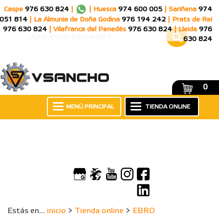
Caspe
976 630 824
|
|
Huesca
974 600 005
|
Sariñena
974
051 814
|
La Almunia de Doña Godina
976 194 242
|
Prats de Rei
976 630 824
|
Vilafranca del Penedès
976 630 824
|
Lleida
976
630 824
0
MENÚ PRINCIPAL
TIENDA ONLINE
Estás en...
inicio
>
Tienda online
>
EBRO