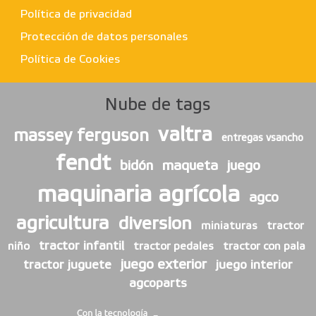
Política de privacidad
Protección de datos personales
Política de Cookies
Nube de tags
valtra
massey ferguson
entregas vsancho
fendt
bidón
maqueta
juego
maquinaria agrícola
agco
agricultura
diversion
miniaturas
tractor
tractor infantil
niño
tractor pedales
tractor con pala
juego exterior
tractor juguete
juego interior
agcoparts