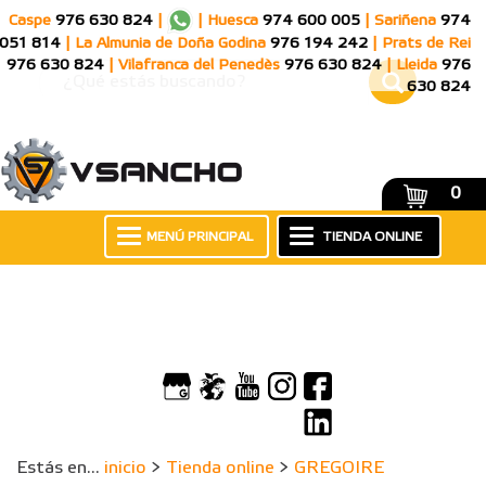
Caspe
976 630 824
|
|
Huesca
974 600 005
|
Sariñena
974
051 814
|
La Almunia de Doña Godina
976 194 242
|
Prats de Rei
976 630 824
|
Vilafranca del Penedès
976 630 824
|
Lleida
976
630 824
0
MENÚ PRINCIPAL
TIENDA ONLINE
Estás en...
inicio
>
Tienda online
>
GREGOIRE