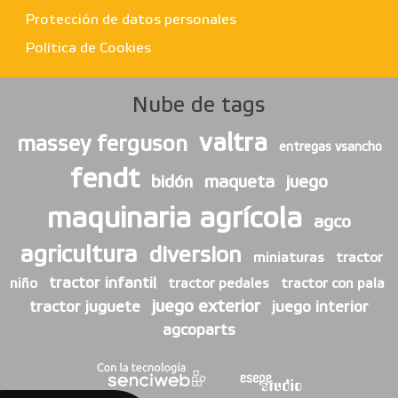
Protección de datos personales
Política de Cookies
Nube de tags
valtra
massey ferguson
entregas vsancho
fendt
bidón
maqueta
juego
maquinaria agrícola
agco
agricultura
diversion
miniaturas
tractor
tractor infantil
niño
tractor pedales
tractor con pala
juego exterior
tractor juguete
juego interior
agcoparts