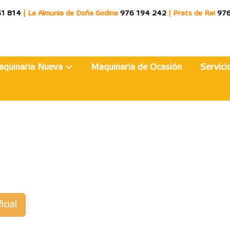
51 814
|
La Almunia de Doña Godina
976 194 242
|
Prats de Rei
976
aquinaria Nueva
Maquinaria de Ocasión
Servic
icial