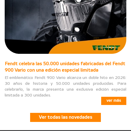
Fendt celebra las 50.000 unidades fabricadas del Fendt
900 Vario con una edición especial limitada
El emblemático Fendt 900 Vario alcanza un doble hito en 2026:
30 años de historia y 50.000 unidades producidas. Para
celebrarlo, la marca presenta una exclusiva edición especial
limitada a 300 unidades.
ver más
Ver todas las novedades