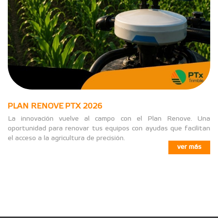
PLAN RENOVE PTX 2026
La innovación vuelve al campo con el Plan Renove. Una
oportunidad para renovar tus equipos con ayudas que facilitan
el acceso a la agricultura de precisión.
ver más