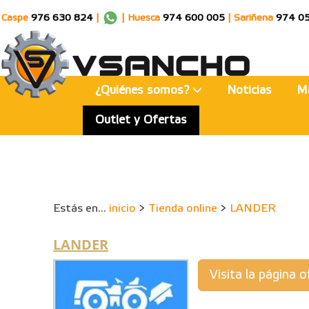
Caspe
976 630 824
|
|
Huesca
974 600 005
|
Sariñena
974 0
¿Quiénes somos?
Noticias
M
Outlet y Ofertas
Estás en...
inicio
>
Tienda online
>
LANDER
LANDER
Visita la página of