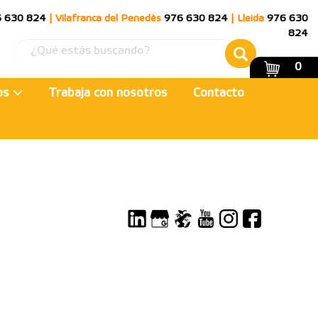
 630 824
|
Vilafranca del Penedès
976 630 824
|
Lleida
976 630
824
0
ios
Trabaja con nosotros
Contacto