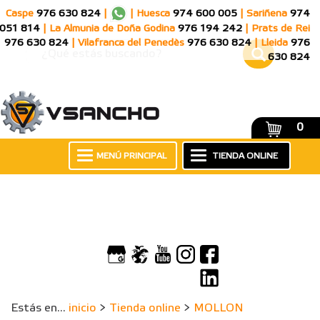
Caspe
976 630 824
|
|
Huesca
974 600 005
|
Sariñena
974
051 814
|
La Almunia de Doña Godina
976 194 242
|
Prats de Rei
976 630 824
|
Vilafranca del Penedès
976 630 824
|
Lleida
976
630 824
0
MENÚ PRINCIPAL
TIENDA ONLINE
Estás en...
inicio
>
Tienda online
>
MOLLON