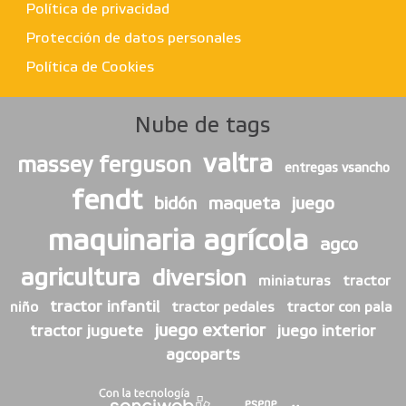
Política de privacidad
Protección de datos personales
Política de Cookies
Nube de tags
valtra
massey ferguson
entregas vsancho
fendt
bidón
maqueta
juego
maquinaria agrícola
agco
agricultura
diversion
miniaturas
tractor
tractor infantil
niño
tractor pedales
tractor con pala
juego exterior
tractor juguete
juego interior
agcoparts