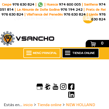
Caspe
976 630 824
|
|
Huesca
974 600 005
|
Sariñena
974
051 814
|
La Almunia de Doña Godina
976 194 242
|
Prats de Rei
976 630 824
|
Vilafranca del Penedès
976 630 824
|
Lleida
976
630 824
0
MENÚ PRINCIPAL
TIENDA ONLINE
Estás en...
inicio
>
Tienda online
>
NEW HOLLAND