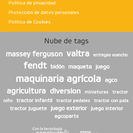
Política de privacidad
Protección de datos personales
Política de Cookies
Nube de tags
valtra
massey ferguson
entregas vsancho
fendt
bidón
maqueta
juego
maquinaria agrícola
agco
agricultura
diversion
miniaturas
tractor
tractor infantil
niño
tractor pedales
tractor con pala
juego exterior
tractor juguete
juego interior
agcoparts