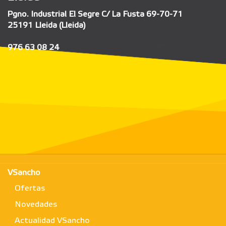
Pgno. Industrial El Segre C/ La Fusta 69-70-71
25191 Lleida (Lleida)
976 63 08 24
VSancho
Ofertas
Novedades
Actualidad VSancho