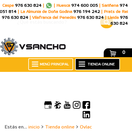
Caspe
976 630 824
|
|
Huesca
974 600 005
|
Sariñena
974
051 814
|
La Almunia de Doña Godina
976 194 242
|
Prats de Rei
976 630 824
|
Vilafranca del Penedès
976 630 824
|
Lleida
976
630 824
0
MENÚ PRINCIPAL
TIENDA ONLINE
Estás en...
inicio
>
Tienda online
>
Ovlac