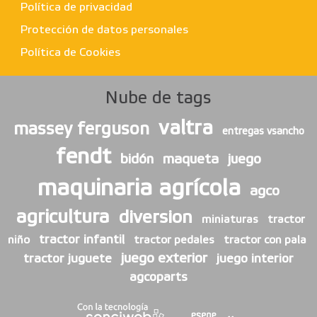
Política de privacidad
Protección de datos personales
Política de Cookies
Nube de tags
valtra
massey ferguson
entregas vsancho
fendt
bidón
maqueta
juego
maquinaria agrícola
agco
agricultura
diversion
miniaturas
tractor
tractor infantil
niño
tractor pedales
tractor con pala
juego exterior
tractor juguete
juego interior
agcoparts