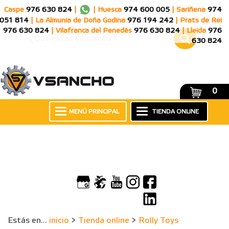
Caspe
976 630 824
|
|
Huesca
974 600 005
|
Sariñena
974
051 814
|
La Almunia de Doña Godina
976 194 242
|
Prats de Rei
976 630 824
|
Vilafranca del Penedès
976 630 824
|
Lleida
976
630 824
0
MENÚ PRINCIPAL
TIENDA ONLINE
Estás en...
inicio
>
Tienda online
>
Rolly Toys