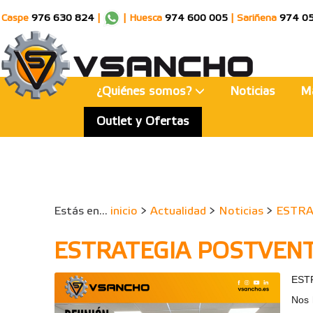
Caspe
976 630 824
|
|
Huesca
974 600 005
|
Sariñena
974 0
¿Quiénes somos?
Noticias
M
Outlet y Ofertas
Estás en...
inicio
>
Actualidad
>
Noticias
>
ESTRA
ESTRATEGIA POSTVEN
EST
Nos 