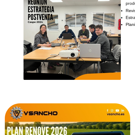
prod
Revi
Estr
Plan