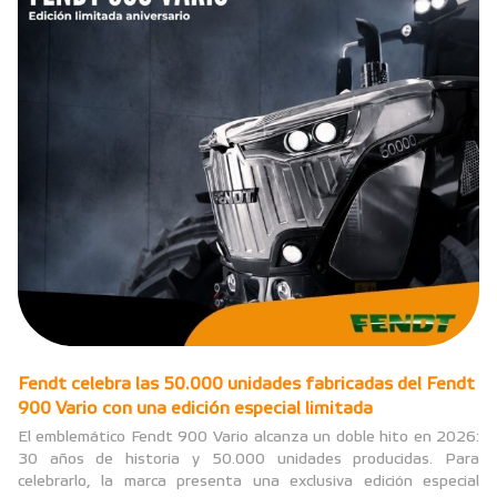
Fendt celebra las 50.000 unidades fabricadas del Fendt
900 Vario con una edición especial limitada
El emblemático Fendt 900 Vario alcanza un doble hito en 2026:
30 años de historia y 50.000 unidades producidas. Para
celebrarlo, la marca presenta una exclusiva edición especial