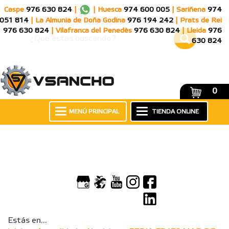
Caspe
976 630 824
|
|
Huesca
974 600 005
|
Sariñena
974
051 814
|
La Almunia de Doña Godina
976 194 242
|
Prats de Rei
976 630 824
|
Vilafranca del Penedès
976 630 824
|
Lleida
976
630 824
0
MENÚ PRINCIPAL
TIENDA ONLINE
Estás en...