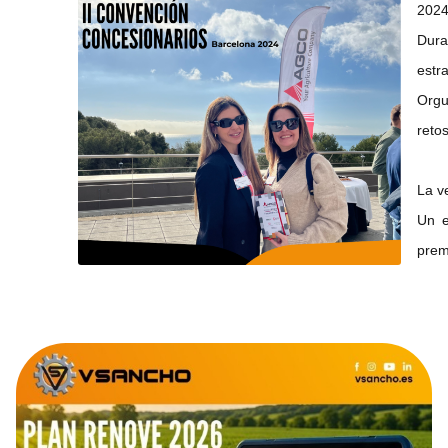
2024
Dura
estr
Orgu
retos
La v
Un e
prem