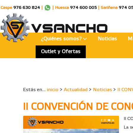
Caspe
976 630 824
|
|
Huesca
974 600 005
|
Sariñena
974 0
¿Quiénes somos?
Noticias
M
Outlet y Ofertas
Estás en...
inicio
>
Actualidad
>
Noticias
>
II CO
II CONVENCIÓN DE CON
II 
La s