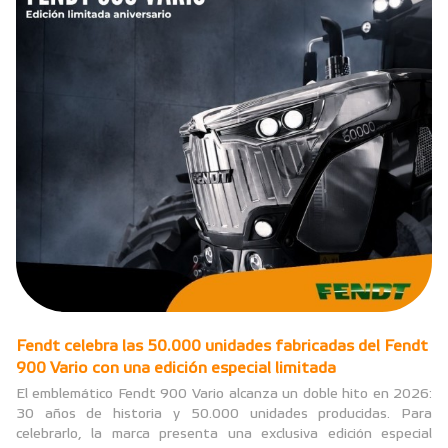
Fendt celebra las 50.000 unidades fabricadas del Fendt
900 Vario con una edición especial limitada
El emblemático Fendt 900 Vario alcanza un doble hito en 2026:
30 años de historia y 50.000 unidades producidas. Para
celebrarlo, la marca presenta una exclusiva edición especial