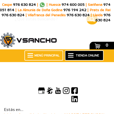
Caspe
976 630 824
|
|
Huesca
974 600 005
|
Sariñena
974
051 814
|
La Almunia de Doña Godina
976 194 242
|
Prats de Rei
976 630 824
|
Vilafranca del Penedès
976 630 824
|
Lleida
976
630 824
0
MENÚ PRINCIPAL
TIENDA ONLINE
Estás en...