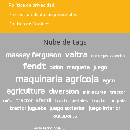
Política de privacidad
Protección de datos personales
Política de Cookies
Nube de tags
valtra
massey ferguson
entregas vsancho
fendt
bidón
maqueta
juego
maquinaria agrícola
agco
agricultura
diversion
miniaturas
tractor
tractor infantil
niño
tractor pedales
tractor con pala
juego exterior
tractor juguete
juego interior
agcoparts