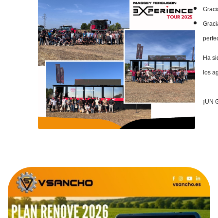
Graci
Graci
perfe
Ha si
los ag
¡UN 