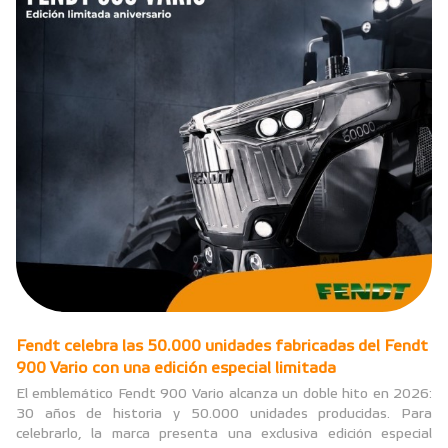
Fendt celebra las 50.000 unidades fabricadas del Fendt
900 Vario con una edición especial limitada
El emblemático Fendt 900 Vario alcanza un doble hito en 2026:
30 años de historia y 50.000 unidades producidas. Para
celebrarlo, la marca presenta una exclusiva edición especial