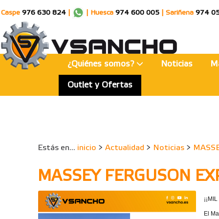
Caspe
976 630 824
|
|
Huesca
974 600 005
|
Sariñena
974 0
¿Quiénes somos?
Noticias
M
Outlet y Ofertas
Estás en...
inicio
>
Actualidad
>
Noticias
>
MASSE
MASSEY FERGUSON EX
¡¡MIL
El Ma