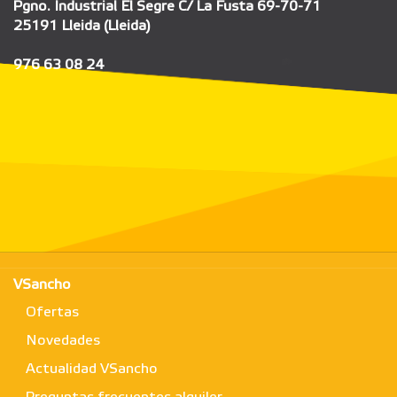
Pgno. Industrial El Segre C/ La Fusta 69-70-71
25191 Lleida (Lleida)
976 63 08 24
VSancho
Ofertas
Novedades
Actualidad VSancho