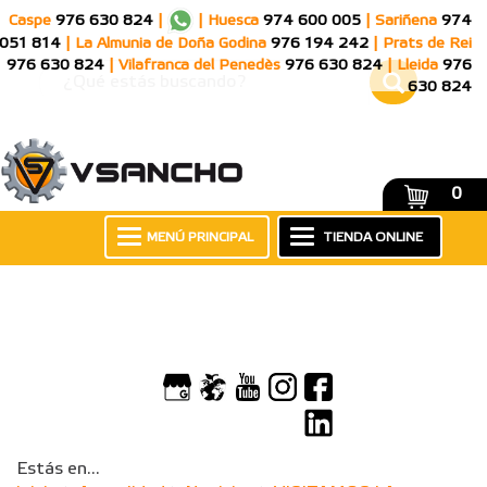
Caspe
976 630 824
|
|
Huesca
974 600 005
|
Sariñena
974
051 814
|
La Almunia de Doña Godina
976 194 242
|
Prats de Rei
976 630 824
|
Vilafranca del Penedès
976 630 824
|
Lleida
976
630 824
0
MENÚ PRINCIPAL
TIENDA ONLINE
Estás en...