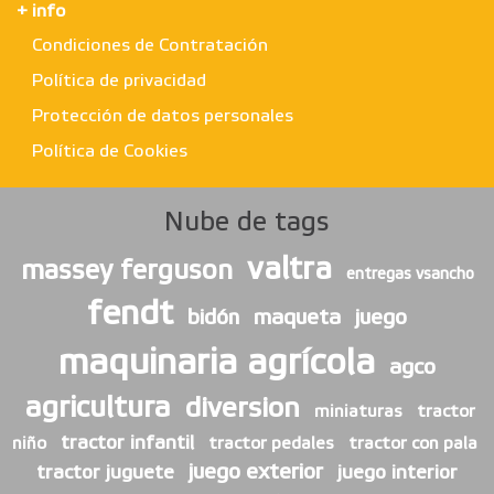
+ info
Condiciones de Contratación
Política de privacidad
Protección de datos personales
Política de Cookies
Nube de tags
valtra
massey ferguson
entregas vsancho
fendt
bidón
maqueta
juego
maquinaria agrícola
agco
agricultura
diversion
miniaturas
tractor
tractor infantil
niño
tractor pedales
tractor con pala
juego exterior
tractor juguete
juego interior